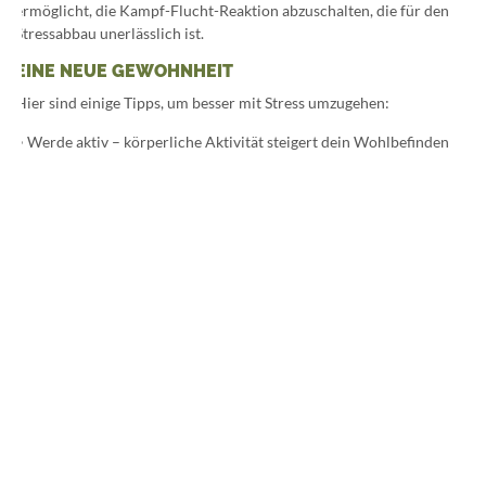
ermöglicht, die Kampf-Flucht-Reaktion abzuschalten, die für den
Stressabbau unerlässlich ist.
EINE NEUE GEWOHNHEIT
Hier sind einige Tipps, um besser mit Stress umzugehen:
• Werde aktiv – körperliche Aktivität steigert dein Wohlbefinden
und baut Stress ab
• Ernähre dich gesund – achte auf eine Ernährung mit viel Obst und
Gemüse
• Genügend Schlaf – in dieser Zeit erholen sich dein Körper und
Geist
• Meditieren – nimm dir aktiv Pausen von deinem Alltag, auch in
Form von einfachen Atemübungen
• Schließ dich mit anderen zusammen – soziale Kontakte sind ein
guter Stressabbau