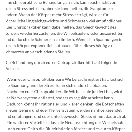
Eine chiropraktische Behandlung an sich, kann euch nicht von
eurem Stress befreien, aber sie kann helfen, die Symptome zu
lindern. Wenn der Körper mehr Stress erträgt, wird er für
körperliche Ungleichgewichte und Schmerzen viel empfindlicher.
Euer Chiropraktiker kann dabei helfen, das Gleichgewicht des
Körpers wiederherzustellen, die Wirbelsäule wieder auszurichten
und dadurch die Schmerzen zu lindern. Wenn sich Spannungen in
eurem Körper exponentiell aufbauen, führt dieses häufig zu
Schmerzen an verschiedenen Stellen.
Die Behandlung durch euren Chiropraktiker hilft auf folgende
Weisen:
- Wenn euer Chiropraktiker eure Wirbelsäule justiert hat, löst sich
die Spannung und der Stress kann sich dadurch abbauen.
- Nachdem euer Chiropraktiker die Wirbelsäule justiert hat, wird
das Nervensystem entlastet, sodass es regulär arbeiten kann.
- Dadurch könnt ihr rationaler und klarer denken; die Botschaften
an euer Gehirn und euer Nervensystem werden nahtlos gesendet
und empfangen, und euer unterbewusster Stress nimmt dadurch ab.
- Ein weiterer Vorteil ist, dass die Neuausrichtung der Wirbelsäule
durch euren Chiro die Blutzirkulation fördert und es euren Körper